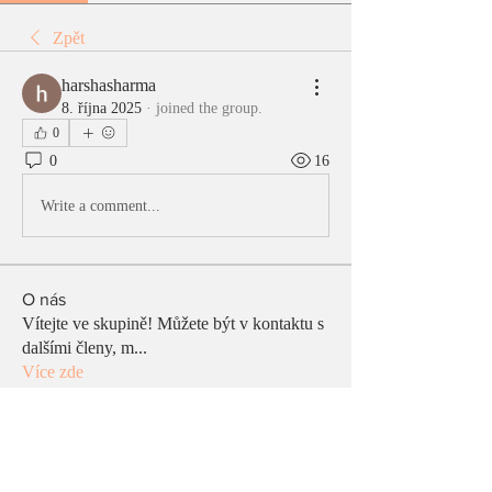
Zpět
harshasharma
8. října 2025
·
joined the group.
0
0
16
Write a comment...
O nás
Vítejte ve skupině! Můžete být v kontaktu s
dalšími členy, m
...
Více zde
členů
Hana Prichystalova
Sledovat
Hana Prichystalova