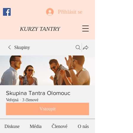
Přihlásit se
KURZY TANTRY
Skupiny
Skupina Tantra Olomouc
Veřejná
·
3 členové
Vstoupit
Diskuse
Média
Členové
O nás