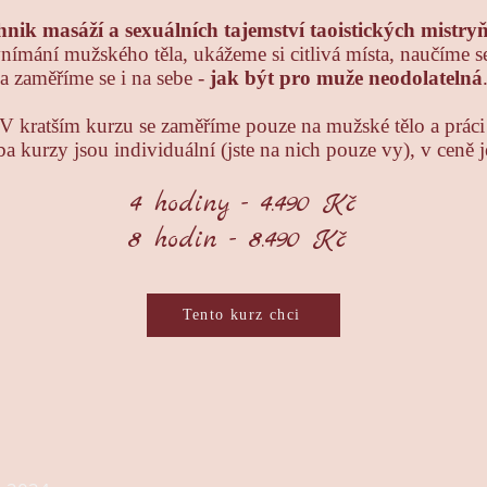
hnik masáží a sexuálních tajemství taoistických mistry
vnímání mužského těla, ukážeme si citlivá místa, naučíme s
a zaměříme se i na sebe -
jak být pro muže neodolatelná
í. V kratším kurzu se zaměříme pouze na mužské tělo a prá
a kurzy jsou individuální (jste na nich pouze vy), v ceně j
4 hodiny - 4.490 Kč
8 hodin - 8.490 Kč
Tento kurz chci