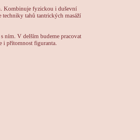
ň
. Kombinuje fyzickou i duševní
e techniky tahů tantrických masáží
.
ci s ním. V delším budeme pracovat
e i přítomnost figuranta.