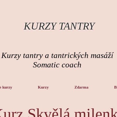
KURZY TANTRY
Kurzy tantry a tantrických masáží
Somatic coach
e kurzy
Kurzy
Zdarma
B
urz Skvělá milen