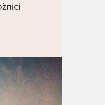
žnici