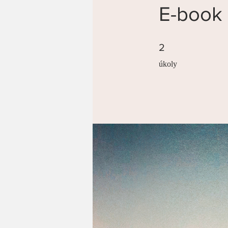
E-book 
2 úkoly
2
úkoly