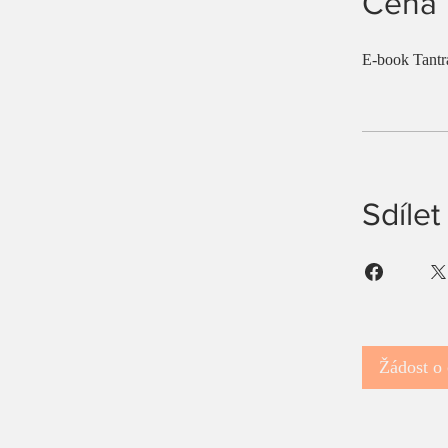
Cena
E-book Tantr
Sdílet
Žádost o 