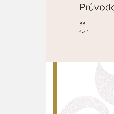
Průvod
88 úkolů
88
úkolů