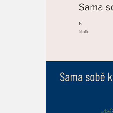
Sama s
6 úkolů
6
úkolů