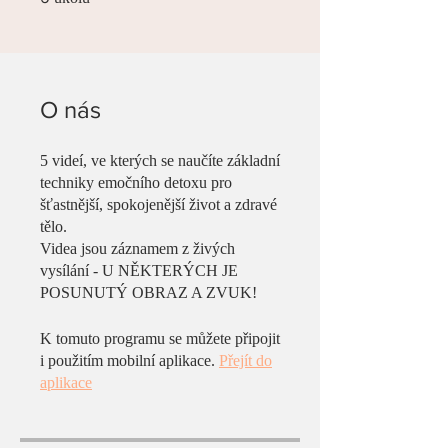
O nás
5 videí, ve kterých se naučíte základní
techniky emočního detoxu pro
šťastnější, spokojenější život a zdravé
tělo.
Videa jsou záznamem z živých
vysílání - U NĚKTERÝCH JE
POSUNUTÝ OBRAZ A ZVUK!
K tomuto programu se můžete připojit
i použitím mobilní aplikace.
Přejít do
aplikace