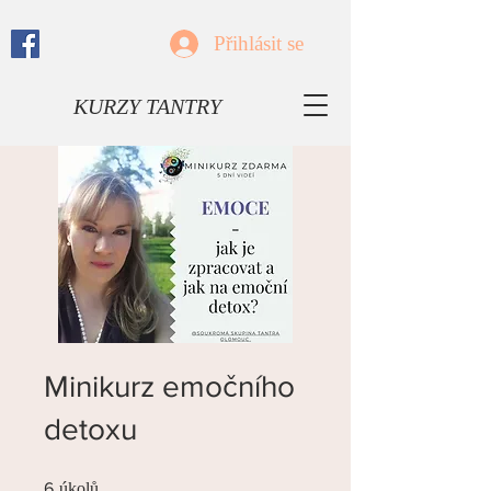
Přihlásit se
KURZY TANTRY
Minikurz emočního
detoxu
6 úkolů
6
úkolů