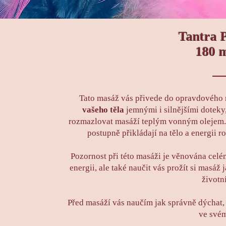
Tantra 
180 
Tato masáž vás přivede do opravdového 
vašeho těla
jemnými i silnějšími doteky
rozmazlovat masáží teplým vonným olejem. 
postupně přikládají na tělo a energii
Pozornost při této masáži je věnována celé
energii, ale také naučit vás prožít si masáž
životní
Před masáží vás naučím jak správně dýchat,
ve svém