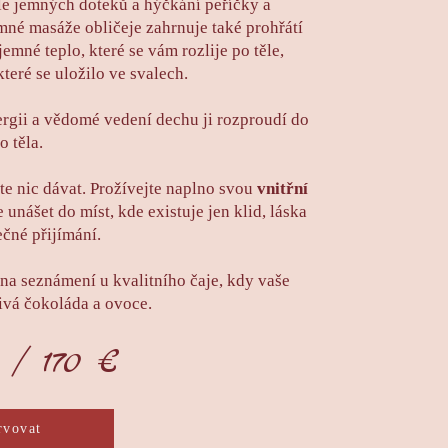
le jemných doteků a hýčkání peříčky a
mné masáže obličeje zahrnuje také prohřátí
íjemné teplo, které se vám rozlije po těle,
teré se uložilo ve svalech.
ergii a vědomé vedení dechu ji rozproudí do
o těla.
íte nic dávat. Prožívejte naplno svou
vnitřní
 unášet do míst, kde existuje jen klid, láska
čné přijímání.
na seznámení u kvalitního čaje, kdy vaše
ivá čokoláda a ovoce.
č / 170 €
rvovat