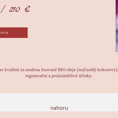
 / 210 €
vovat
kvalitní za studena lisované BIO oleje (nejčastěji kokosový). 
regenerační a protizánětlivé účinky.
nahoru