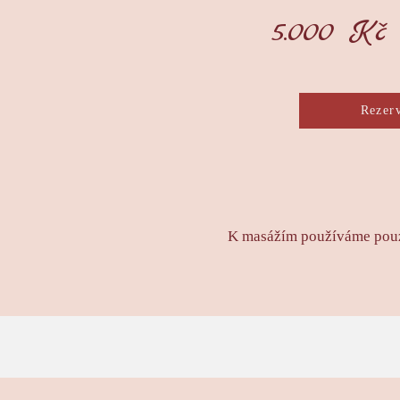
5.000 Kč
Rezer
K masážím používáme pouze 