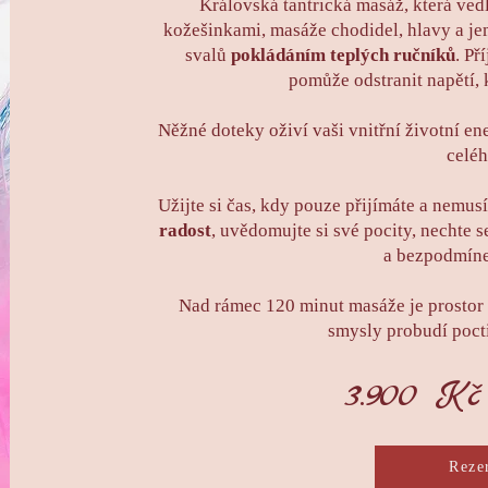
Královská tantrická masáž, která ved
kožešinkami, masáže chodidel, hlavy a je
svalů
pokládáním teplých ručníků
. Př
pomůže odstranit napětí, k
Něžné doteky oživí vaši vnitřní životní en
celéh
Užijte si čas, kdy pouze přijímáte a nemus
radost
, uvědomujte si své pocity, nechte se
a bezpodmíne
Nad rámec 120 minut masáže je prostor 
smysly probudí poct
3.900 K
Reze