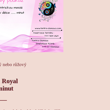
ý nebo růžový
 Royal
minut