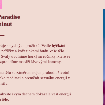
Paradise
minut
ráje smyslných prožitků. Vedle
hýčkání
, peříčky a kožešinkami budu Vaše tělo
Svaly uvolníme horkými ručníky, které se
 rozproudíme masáží lávovými kameny.
mu tělu se záměrem nejen probudit životní
 jako meditaci a přeměnit sexuální energii v
 sílu.
 abyste svým dechem dokázala vést energii
 těle.