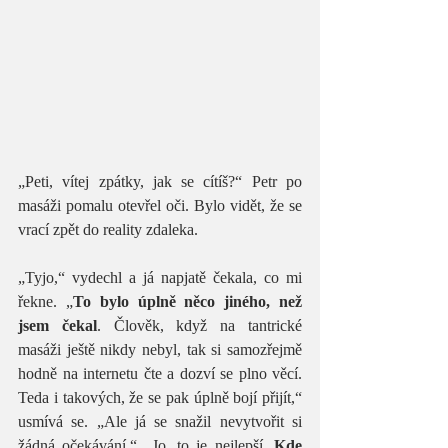
„Peti, vítej zpátky, jak se cítíš?“ Petr po 
masáži pomalu otevřel oči. Bylo vidět, že se 
vrací zpět do reality zdaleka. 
„Tyjo,“ vydechl a já napjatě čekala, co mi 
řekne. „
To bylo úplně něco jiného, než 
jsem čekal
. Člověk, když na tantrické 
masáži ještě nikdy nebyl, tak si samozřejmě 
hodně na internetu čte a dozví se plno věcí. 
Teda i takových, že se pak úplně bojí přijít,“ 
usmívá se. „Ale já se snažil nevytvořit si 
žádná očekávání.“ „Jo, to je nejlepší. 
Kde 