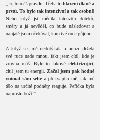
„Jo, to máš pravdu. Třeba to 
hlazení dlaně a 
prstů. To bylo tak intenzivní a tak osobní
! 
Nebo když jsi měnila intenzitu doteků, 
směry a já nevěděl, co bude následovat a 
napjatě jsem očekával, kam tvé ruce půjdou. 
A když ses mě nedotýkala a pouze držela 
své ruce nade mnou, fakt jsem cítil, kde je 
zrovna máš. Bylo to takové
 elektrizující
, 
cítil jsem tu energii. 
Začal jsem pak hodně 
vnímat sám sebe
 a překvapilo mě, jak mé 
tělo na určité podněty reaguje. Peříčka byla 
naprosto boží!“ 