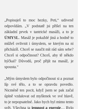
„Popisuješ to moc hezky, Peti,“ udiveně 
odpovídám. „V podstatě jsi přišel na ten 
základní prvek v tantrické masáži, a to je 
ÚMYSL
. Masáž je pokaždé jiná a hodně to 
můžeš ovlivnit i úmyslem, se kterým na ni 
přicházíš. Chceš se naučit mít rád sám sebe? 
Chceš si odpočinout? Chceš, aby tě někdo 
hýčkal? Důvodů, proč přijít na masáž, je 
spousta.“
„Mým úmyslem bylo odpočinout si a poznat 
líp své tělo, a to se opravdu povedlo. 
Nicméně ten pocit, když jsem se pak začal 
úplně vzdalovat od myšlenek ve své hlavě, 
to je nepopsatelné. Jako bych byl mimo tento 
svět. Všechna ta 
jemnost a energie
… Bylo 