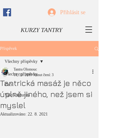
Přihlásit se
KURZY TANTRY
Příspěvek
Všechny příspěvky
Tantra Olomouc
Všechny příspěvky
11. 10. 2019
Minut čtení: 3
Tantrická masáž je něco
Začít
úplně jiného, než jsem si
Vaše komunita
myslel
Aktualizováno:
22. 8. 2021