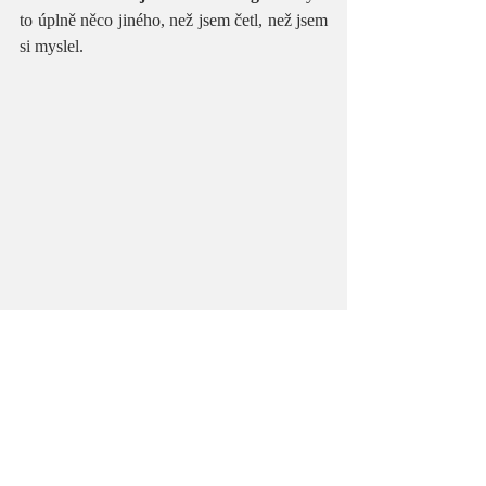
to úplně něco jiného, než jsem četl, než jsem 
si myslel. 
Bál jsem se, že tantra je na mě až moc 
sexuální, ale vidím, že nemusí být.“ 
„Když je čistý úmysl, tak to tak určitě je,“ 
souhlasím. „Přestože jde v tantře primárně o 
rozproudění zejména 
sexuální energie
, je to 