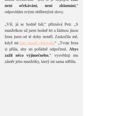
není očekávání, není zklamání
,“ 
odpovídám svými oblíbenými slovy. 
„Víš, já se hodně bál,“ přiznává Petr. „S 
manželkou už jsem hodně let a žádnou jinou 
ženu jsem od té doby neměl. Zaskočila mě, 
když mi 
tuto masáž věnovala
.“ „Tvoje žena 
si přála, aby sis pořádně odpočinul. 
Abys 
zažil něco výjimečného
,“ vysvětluji mu 
záměr jeho manželky, který mi sama sdělila.