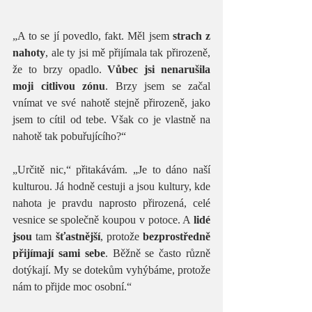
„A to se jí povedlo, fakt. Měl jsem 
strach z 
nahoty
, ale ty jsi mě přijímala tak přirozeně, 
že to brzy opadlo. 
Vůbec jsi nenarušila 
moji citlivou zónu
. Brzy jsem se začal 
vnímat ve své nahotě stejně přirozeně, jako 
jsem to cítil od tebe. Však co je vlastně na 
nahotě tak pobuřujícího?“ 
„Určitě nic,“ přitakávám. „Je to dáno naší 
kulturou. Já hodně cestuji a jsou kultury, kde 
nahota je pravdu naprosto přirozená, celé 
vesnice se společně koupou v potoce. A 
lidé 
jsou
 tam 
šťastnější
, protože 
bezprostředně 
přijímají sami sebe
. Běžně se často různě 
dotýkají. My se dotekům vyhýbáme, protože 
nám to přijde moc osobní.“