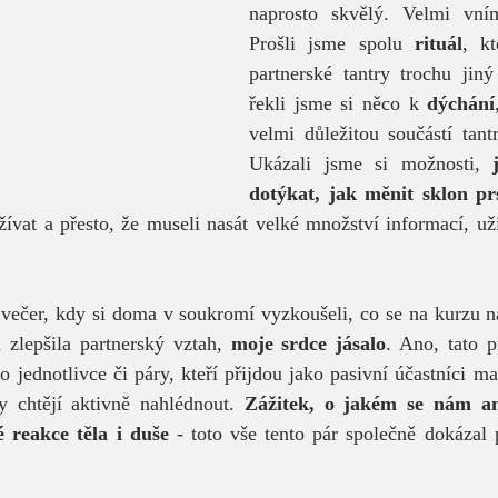
naprosto skvělý. Velmi vní
Prošli jsme spolu 
rituál
, k
partnerské tantry trochu jin
řekli jsme si něco k 
dýchání
velmi důležitou součástí tantr
Ukázali jsme si možnosti, 
dotýkat, jak měnit sklon pr
vat a přesto, že museli nasát velké množství informací, užil
n večer, kdy si doma v soukromí vyzkoušeli, co se na kurzu na
zlepšila partnerský vztah, 
moje srdce jásalo
. Ano, tato 
 jednotlivce či páry, kteří přijdou jako pasivní účastníci mas
ry chtějí aktivně nahlédnout. 
Zážitek, o jakém se nám ani
 reakce těla i duše
 - toto vše tento pár společně dokázal 