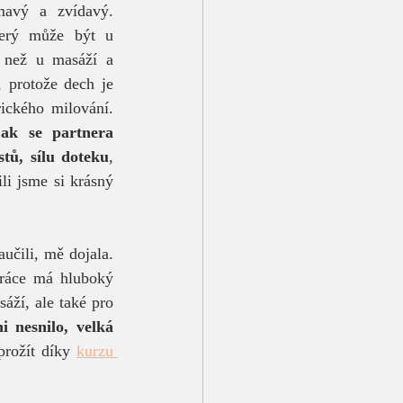
mavý a zvídavý. 
terý může být u 
ý než u masáží a 
, protože dech je 
ického milování. 
jak se partnera 
stů, sílu doteku
, 
i jsme si krásný 
učili, mě dojala. 
práce má hluboký 
áží, ale také pro 
 nesnilo, velká 
prožít díky 
kurzu 