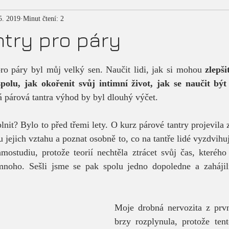
5. 2019
Minut čtení: 2
ntry pro páry
pro páry byl můj velký sen. Naučit lidi, jak si mohou 
zlepši
lu, jak okořenit svůj intimní život, jak se naučit být 
á párová tantra výhod by byl dlouhý výčet.
 jejich vztahu a poznat osobně to, co na tantře lidé vyzdvihuj
mostudiu, protože teorií nechtěla ztrácet svůj čas, kterého 
oho. Sešli jsme se pak spolu jedno dopoledne a zahájili 
Moje drobná nervozita z první
brzy rozplynula, protože ten