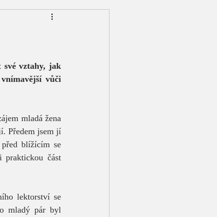
t své vztahy, jak 
vnímavější vůči 
í. Předem jsem jí 
před blížícím se 
praktickou část 
ho lektorství se 
to mladý pár byl 