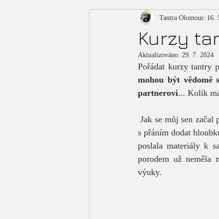
Tantra Olomouc
16. 
Kurzy ta
Aktualizováno:
29. 7. 2024
Pořádat kurzy tantry 
mohou být vědomě spo
partnerovi
... Kolik m
 Jak se můj sen začal plnit? Bylo to před třemi lety. O kurz párové tantry projevila zájem mladá žena 
s přáním dodat hloubku
poslala materiály k sa
porodem už neměla mn
výuky.