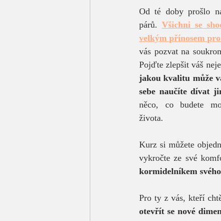
Od té doby prošlo n
párů. 
Všichni se shod
velkým přínosem pro 
vás pozvat na soukro
jakou kvalitu může vá
sebe naučíte dívat 
něco, co budete mo
života. 
Kurz si můžete objedn
vykročte ze své komfo
kormidelníkem svého
otevřít se nové dime