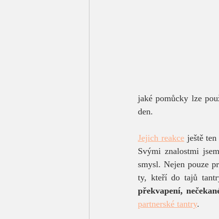
jaké pomůcky lze použí
den.
Jejich reakce
 ještě te
Svými znalostmi jsem 
smysl. Nejen pouze pro
ty, kteří do tajů tant
překvapení, nečekané
partnerské tantry
.