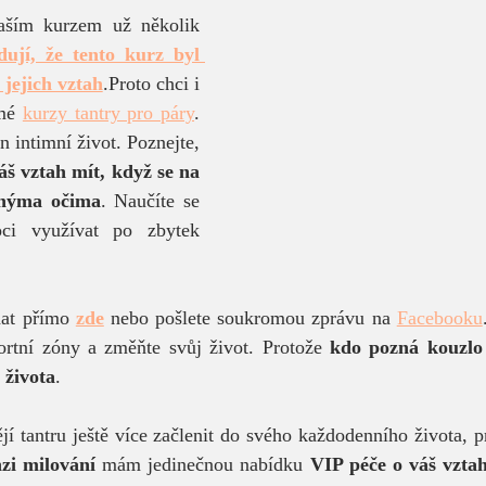
aším kurzem už několik 
ují, že tento kurz byl 
jejich vztah
.Proto chci i 
mé 
kurzy tantry pro páry
. 
Pojďte zlepšit váš nejen intimní život. Poznejte, 
š vztah mít, když se na 
jinýma očima
. Naučíte se 
ci využívat po zbytek 
at přímo 
zde
 nebo pošlete soukromou zprávu na 
Facebooku
rtní zóny a změňte svůj život. Protože 
kdo pozná kouzlo t
 života
.
nzi milování
 mám jedinečnou nabídku 
VIP péče o váš vzta