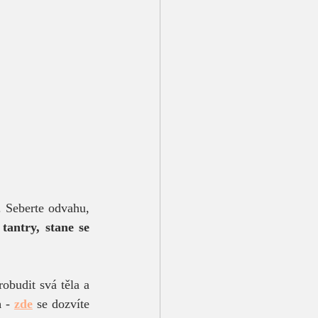
. Seberte odvahu, 
antry, stane se 
Pro ty z vás, kteří chtějí tantru ještě více začlenit do svého každodenního života, probudit svá těla a 
h
 - 
zde
 se dozvíte 